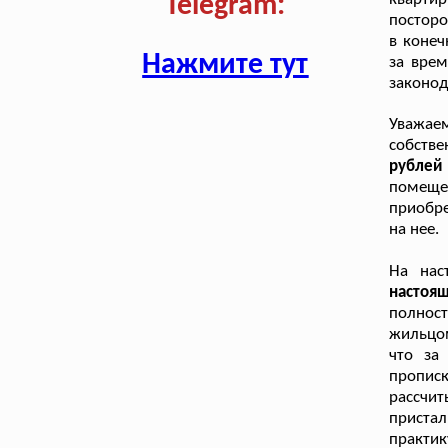
Telegram:
посторо
в конеч
Нажмите тут
за врем
законод
Уважаем
собств
рублей
помещен
приобре
на нее.
На нас
настоя
полнос
жильцом
что за
пропис
рассчи
приста
практик