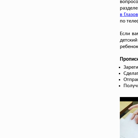
вопросо
разделе
в Глазо
по теле
Если ва
детский
ребенок
Пропис
Зарег
Сдела
Отправ
Получ