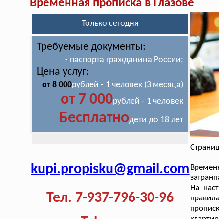
Временная прописка в Глазове
Только сегодня
Требуемые документы:
- паспорта гражданина России;
Цена услуг:
от 8 000
рублей - 1 человек (3 месяца)
от 7 000
рублей - 1 человек
Бесплатно
дети до 18 лет
Страниц
kupi.propisku@gmail.com
Времен
загранп
На нас
Тел. 7-937-796-30-96
правила
пропис
кварти