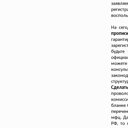
заявля
регистр
восполь
На сего
пропис
гарант
зареги
будьте
официа
можете
консул
законо
структ
Сделат
проволо
комисси
бланке 
перечен
мфц. Да
РФ, то